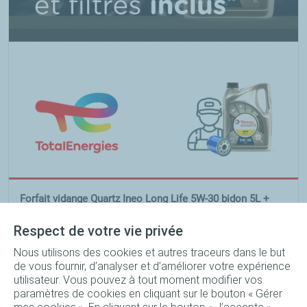
Forfait vidange Quartz Ineo Long Life 5W-30 bidon 5L +
Filtre à huile + Main d'œuvre
Respect de votre vie privée
246
TND
Nous utilisons des cookies et autres traceurs dans le but
Réserver
239
TND
de vous fournir, d’analyser et d’améliorer votre expérience
utilisateur. Vous pouvez à tout moment modifier vos
paramètres de cookies en cliquant sur le bouton « Gérer