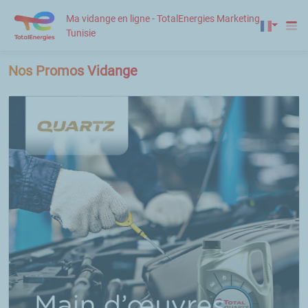
Ma vidange en ligne - TotalEnergies Marketing
Tunisie
Nos Promos Vidange