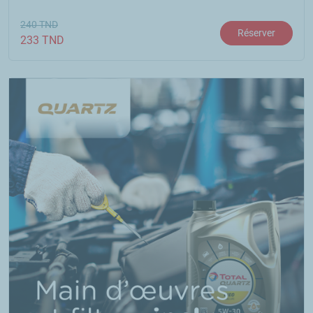
240
TND
Réserver
233
TND