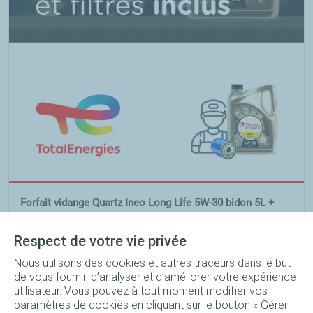
Forfait vidange Quartz Ineo Long Life 5W-30 bidon 5L +
Filtre à huile + Main d'œuvre
Respect de votre vie privée
246
TND
Réserver
Nous utilisons des cookies et autres traceurs dans le but
239
TND
de vous fournir, d’analyser et d’améliorer votre expérience
utilisateur. Vous pouvez à tout moment modifier vos
paramètres de cookies en cliquant sur le bouton « Gérer