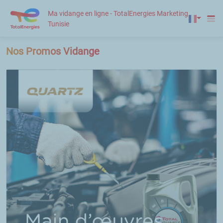
Ma vidange en ligne - TotalEnergies Marketing
Tunisie
Nos Promos Vidange