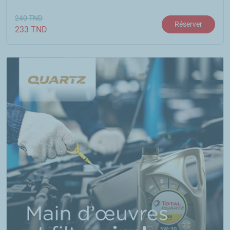
240
TND
Réserver
233
TND