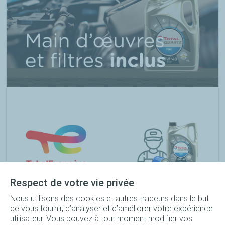
Respect de votre vie privée
Nous utilisons des cookies et autres traceurs dans le but
Forfait vidange Quartz 7000 10W-40 bidon 4L + Filtre à
de vous fournir, d’analyser et d’améliorer votre expérience
huile + Main d'œuvre
utilisateur. Vous pouvez à tout moment modifier vos