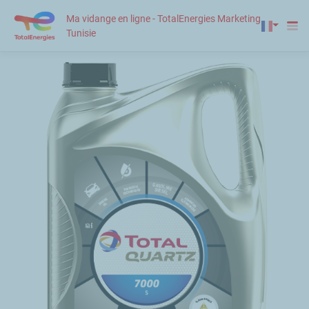
Ma vidange en ligne - TotalEnergies Marketing
Tunisie