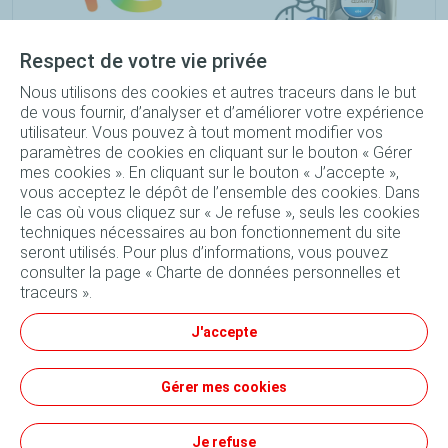
Respect de votre vie privée
Nous utilisons des cookies et autres traceurs dans le but
Forfait vidange Quartz 4X4 15W-50 bidon 5L + Filtre à huile
de vous fournir, d’analyser et d’améliorer votre expérience
utilisateur. Vous pouvez à tout moment modifier vos
+ Main d'oeuvre
paramètres de cookies en cliquant sur le bouton « Gérer
mes cookies ». En cliquant sur le bouton « J’accepte »,
176
TND
Réserver
vous acceptez le dépôt de l’ensemble des cookies. Dans
le cas où vous cliquez sur « Je refuse », seuls les cookies
techniques nécessaires au bon fonctionnement du site
seront utilisés. Pour plus d’informations, vous pouvez
consulter la page « Charte de données personnelles et
traceurs ».
Suivez-nous
J'accepte
Conditions générales d'utilisation
Gérer mes cookies
Données personnelles et cookies
Tous nos sites
Conditions générales de vente
Je refuse