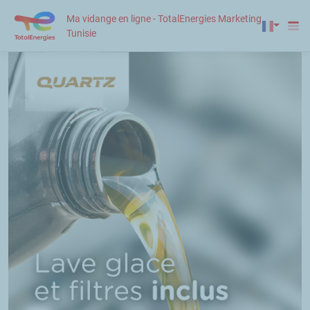
Ma vidange en ligne - TotalEnergies Marketing
Tunisie