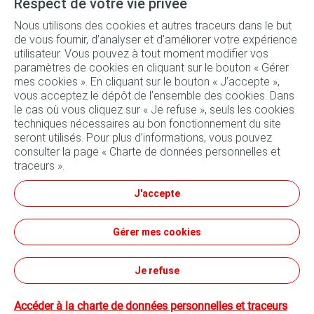
Respect de votre vie privée
Nous utilisons des cookies et autres traceurs dans le but
Forfait vidange Quartz 7000 10W-40 bidon 4L + Filtre à
de vous fournir, d’analyser et d’améliorer votre expérience
huile + Main d'œuvre
utilisateur. Vous pouvez à tout moment modifier vos
paramètres de cookies en cliquant sur le bouton « Gérer
161
TND
mes cookies ». En cliquant sur le bouton « J’accepte »,
Réserver
140
TND
vous acceptez le dépôt de l’ensemble des cookies. Dans
le cas où vous cliquez sur « Je refuse », seuls les cookies
techniques nécessaires au bon fonctionnement du site
seront utilisés. Pour plus d’informations, vous pouvez
consulter la page « Charte de données personnelles et
traceurs ».
Suivez-nous
J'accepte
Conditions générales d'utilisation
Gérer mes cookies
Données personnelles et cookies
Tous nos sites
Conditions générales de vente
Je refuse
Accéder à la charte de données personnelles et traceurs
©TotalEnergies - 2023