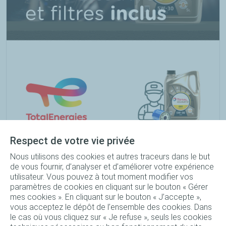
Respect de votre vie privée
Forfait vidange Quartz Ineo Long Life 5W-30 bidon 5L +
Nous utilisons des cookies et autres traceurs dans le but
de vous fournir, d’analyser et d’améliorer votre expérience
Filtre à huile + Main d'œuvre
utilisateur. Vous pouvez à tout moment modifier vos
paramètres de cookies en cliquant sur le bouton « Gérer
246
TND
mes cookies ». En cliquant sur le bouton « J’accepte »,
Réserver
239
TND
vous acceptez le dépôt de l’ensemble des cookies. Dans
le cas où vous cliquez sur « Je refuse », seuls les cookies