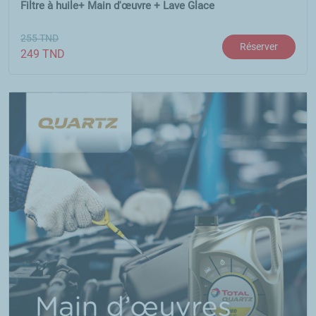
Filtre à huile+ Main d'œuvre + Lave Glace
255
TND
Réserver
249
TND