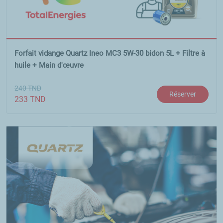
Forfait vidange Quartz Ineo MC3 5W-30 bidon 5L + Filtre à
huile + Main d'œuvre
240
TND
Réserver
233
TND