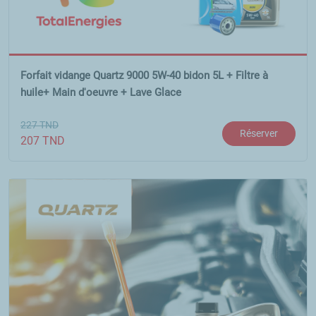
Forfait vidange Quartz 9000 5W-40 bidon 5L + Filtre à
huile+ Main d'oeuvre + Lave Glace
227
TND
Réserver
207
TND