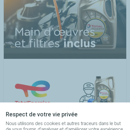
Respect de votre vie privée
Nous utilisons des cookies et autres traceurs dans le but
Forfait vidange Quartz 9000 5W-40 bidon 5L + Filtre à huile
de vous fournir, d’analyser et d’améliorer votre expérience