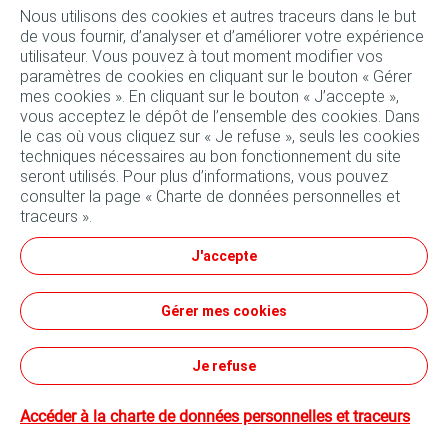
Nous utilisons des cookies et autres traceurs dans le but
Forfait vidange Quartz 4X4 15W-50 bidon 5L + Filtre à huile
de vous fournir, d’analyser et d’améliorer votre expérience
utilisateur. Vous pouvez à tout moment modifier vos
+ Main d'oeuvre
paramètres de cookies en cliquant sur le bouton « Gérer
mes cookies ». En cliquant sur le bouton « J’accepte »,
176
TND
Réserver
vous acceptez le dépôt de l’ensemble des cookies. Dans
le cas où vous cliquez sur « Je refuse », seuls les cookies
techniques nécessaires au bon fonctionnement du site
seront utilisés. Pour plus d’informations, vous pouvez
consulter la page « Charte de données personnelles et
traceurs ».
Suivez-nous
J'accepte
Conditions générales d'utilisation
Gérer mes cookies
Données personnelles et cookies
Tous nos sites
Conditions générales de vente
Je refuse
Accéder à la charte de données personnelles et traceurs
©TotalEnergies - 2023